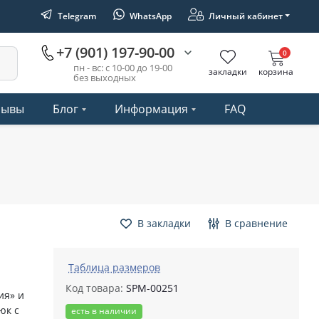
Telegram
WhatsApp
Личный кабинет
+7 (901) 197-90-00
0
пн - вс: с 10-00 до 19-00
закладки
корзина
без выходных
зывы
Блог
Информация
FAQ
В закладки
В сравнение
Таблица размеров
Код товара:
SPM-00251
ия» и
юк с
есть в наличии