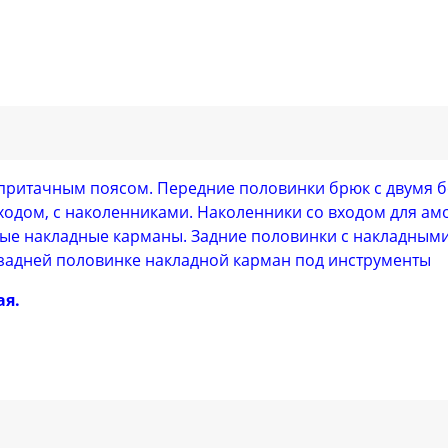
и притачным поясом. Передние половинки брюк с двумя
одом, с наколенниками. Наколенники со входом для а
лые накладные карманы. Задние половинки с накладны
 задней половинке накладной карман под инструменты
ая.