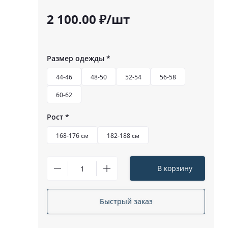
2 100.00 ₽/шт
Размер одежды
*
44-46
48-50
52-54
56-58
60-62
Рост
*
168-176 см
182-188 см
В корзину
Быстрый заказ