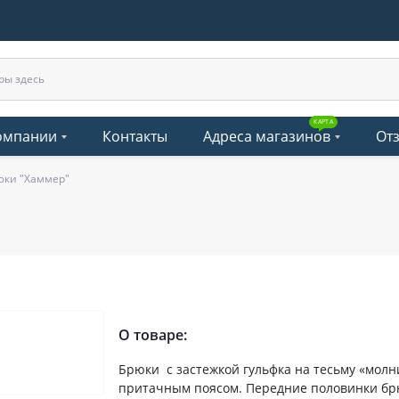
КАРТА
омпании
Контакты
Адреса магазинов
От
юки "Хаммер"
О товаре:
Брюки с застежкой гульфка на тесьму «молн
притачным поясом. Передние половинки бр