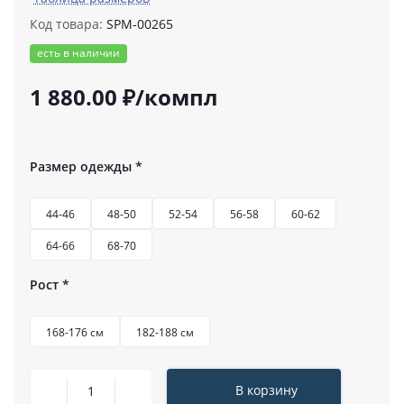
Код товара:
SPM-00265
есть в наличии
1 880.00 ₽/компл
Размер одежды
*
44-46
48-50
52-54
56-58
60-62
64-66
68-70
Рост
*
168-176 см
182-188 см
В корзину