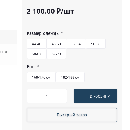
2 100.00 ₽/шт
Размер одежды
*
44-46
48-50
52-54
56-58
став
60-62
68-70
Рост
*
168-176 см
182-188 см
В корзину
Быстрый заказ