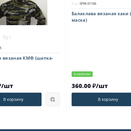
Код:
SPM-01166
Балаклава вязаная хаки 
маска)
0
5
а вязаная КМФ (шапка-
в наличии
₽/шт
360.00 ₽/шт
В корзину
В корзину