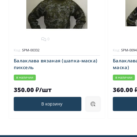
0
Код:
SPM-00332
Код:
SPM-0094
Балаклава вязаная (шапка-маска)
Балаклав
пиксель
маска)
в наличии
в наличии
350.00 ₽/шт
360.00 
В корзину