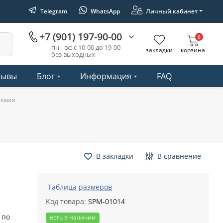
Telegram
WhatsApp
Личный кабинет
+7 (901) 197-90-00
0
пн - вс: с 10-00 до 19-00
закладки
корзина
без выходных
зывы
Блог
Информация
FAQ
юками
В закладки
В сравнение
Таблица размеров
Код товара:
SPM-01014
 по
есть в наличии