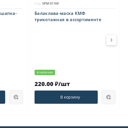
Код:
SPM-01169
(шапка-
Балаклава-маска КМФ
трикотажная в ассортименте
в наличии
220.00 ₽/шт
В корзину