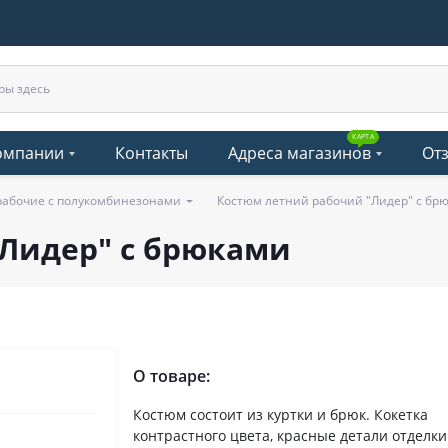
КАРТА
омпании
Контакты
Адреса магазинов
От
рабочие с полукомбинезонами
Костюм летний рабочий "Лидер" с бр
Лидер" с брюками
О товаре:
Костюм состоит из куртки и брюк. Кокетка
контрастного цвета, красные детали отделки